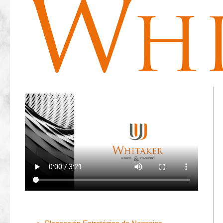
Fiscales, Financieros, Administración de Personal y
de Negociación Estratégica dirigidos a los Sectores
Público y Privado.
Estamos presentes a nivel Nacional e Internacional,
tenemos 30 años de experiencia gracias a lo cual
hemos desarrollado un método que impulsa y mejora
tu contexto empresarial en las siguientes áreas: